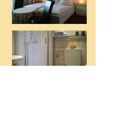
UNSERE ZIMMER
Unsere Zweibettzimmer bieten Ihnen
all das, was man sich wünscht: Die
zentrale und doch ruhige Lage im
Ortskern von Egglfing nähe Bad
Füssing verspricht dem
Erholungsuchenden einen