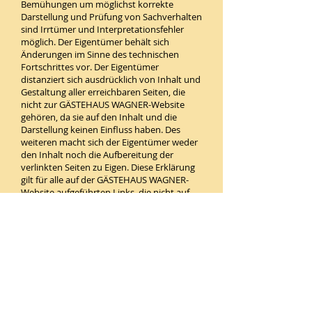
Bemühungen um möglichst korrekte
Darstellung und Prüfung von Sachverhalten
sind Irrtümer und Interpretationsfehler
möglich. Der Eigentümer behält sich
Änderungen im Sinne des technischen
Fortschrittes vor. Der Eigentümer
distanziert sich ausdrücklich von Inhalt und
Gestaltung aller erreichbaren Seiten, die
nicht zur GÄSTEHAUS WAGNER-Website
gehören, da sie auf den Inhalt und die
Darstellung keinen Einfluss haben. Des
weiteren macht sich der Eigentümer weder
den Inhalt noch die Aufbereitung der
verlinkten Seiten zu Eigen. Diese Erklärung
gilt für alle auf der GÄSTEHAUS WAGNER-
Website aufgeführten Links, die nicht auf
eigene Seiten verweisen.
Alle Texte sind urheberrechtlich geschützt.
Die Veröffentlichung, Übernahme oder
Nutzung von Texten, Bildern oder anderen
Daten bedarf, soweit nicht ausdrücklich auf
den Webseiten erlaubt, der schriftlichen
Zustimmung des Eigentümers bzw. des
Urhebers. Auf den Seiten dargestellte