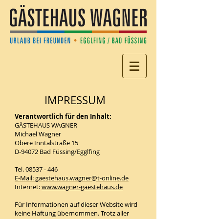
IMPRESSUM
Verantwortlich für den Inhalt:
GÄSTEHAUS WAGNER
Michael Wagner
Obere Inntalstraße 15
D-94072 Bad Füssing/Egglfing
Tel.
08537 - 446
E-Mail: gaestehaus.wagner@t-online.de
Internet:
www.wagner-gaestehaus.de
Für Informationen auf dieser Website wird
keine Haftung übernommen. Trotz aller